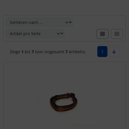
Rinti Sensible
Hier können Sie die nachfolgenden Artikel umsortieren u
Rinti Singlefleisch
1
Zeige
1
bis
7
(von insgesamt
7
Artikeln)