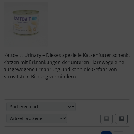
Rinti Sensible
Ungezieferschutz am Tier
Rinti Singlefleisch
Kattovitt Urinary – Dieses spezielle Katzenfutter schenkt
Katzen mit Erkrankungen der unteren Harnwege eine
ausgewogene Ernährung und kann die Gefahr von
Strovitstein-Bildung vermindern.
Hier können Sie die nachfolgenden Artikel umsortieren u