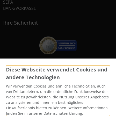
SEPA
BANK/VORKASSE
Ihre Sicherheit
Diese Webseite verwendet Cookies und
Widerrufsformular
andere Technologien
Wir verwenden Cookies und ähnliche Technologien, auch
von Drittanbietern, um die ordentliche Funktionsweise der
Website zu gewährleisten, die Nutzung unseres Angebotes
zu analysieren und Ihnen ein bestmögliches
Einkaufserlebnis bieten zu können. Weitere Informationen
finden Sie in unserer Datenschutzerklärung.