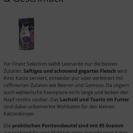
Rinti Sensible
Ungezieferschutz am Tier
Rinti Singlefleisch
Für Finest Selection wählt Leonardo nur die besten
Zutaten.
Saftiges und schonend gegartes Fleisch
wird
Ihrer Katze serviert, entweder pur oder verfeinert mit
raffinierten Zutaten wie Beeren und Gemüse. Da zögern
auch wählerische Exemplare nicht lange und lecken den
Napf restlos sauber. Das
Lachsöl und Taurin im Futter
sind dabei unbemerkte Wohltaten für den kleinen
Katzenkörper.
Die
praktischen Portionsbeutel sind mit 85 Gramm
ausreichend für eine Mahlzeit einer erwachsenen Katze.