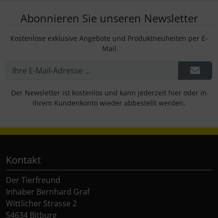
Abonnieren Sie unseren Newsletter
Rinti Sensible
Ungezieferschutz am Tier
Kostenlose exklusive Angebote und Produktneuheiten per E-
Rinti Singlefleisch
Mail
Der Newsletter ist kostenlos und kann jederzeit hier oder in
Ihrem Kundenkonto wieder abbestellt werden.
Kontakt
Der Tierfreund
Inhaber Bernhard Graf
Wittlicher Strasse 2
54634 Bitburg