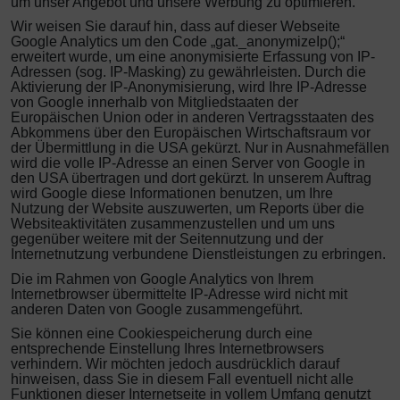
um unser Angebot und unsere Werbung zu optimieren.
Wir weisen Sie darauf hin, dass auf dieser Webseite
Google Analytics um den Code „gat._anonymizeIp();“
erweitert wurde, um eine anonymisierte Erfassung von IP-
Adressen (sog. IP-Masking) zu gewährleisten. Durch die
Aktivierung der IP-Anonymisierung, wird Ihre IP-Adresse
von Google innerhalb von Mitgliedstaaten der
Europäischen Union oder in anderen Vertragsstaaten des
Abkommens über den Europäischen Wirtschaftsraum vor
der Übermittlung in die USA gekürzt. Nur in Ausnahmefällen
wird die volle IP-Adresse an einen Server von Google in
den USA übertragen und dort gekürzt. In unserem Auftrag
wird Google diese Informationen benutzen, um Ihre
Nutzung der Website auszuwerten, um Reports über die
Websiteaktivitäten zusammenzustellen und um uns
gegenüber weitere mit der Seitennutzung und der
Internetnutzung verbundene Dienstleistungen zu erbringen.
Die im Rahmen von Google Analytics von Ihrem
Internetbrowser übermittelte IP-Adresse wird nicht mit
anderen Daten von Google zusammengeführt.
Sie können eine Cookiespeicherung durch eine
entsprechende Einstellung Ihres Internetbrowsers
verhindern. Wir möchten jedoch ausdrücklich darauf
hinweisen, dass Sie in diesem Fall eventuell nicht alle
Funktionen dieser Internetseite in vollem Umfang genutzt