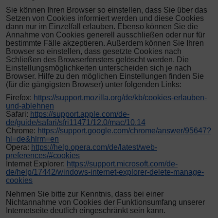
Sie können Ihren Browser so einstellen, dass Sie über das
Setzen von Cookies informiert werden und diese Cookies
dann nur im Einzelfall erlauben. Ebenso können Sie die
Annahme von Cookies generell ausschließen oder nur für
bestimmte Fälle akzeptieren. Außerdem können Sie Ihren
Browser so einstellen, dass gesetzte Cookies nach
Schließen des Browserfensters gelöscht werden. Die
Einstellungsmöglichkeiten unterscheiden sich je nach
Browser. Hilfe zu den möglichen Einstellungen finden Sie
(für die gängigsten Browser) unter folgenden Links:
Firefox:
https://support.mozilla.org/de/kb/cookies-erlauben-
und-ablehnen
Safari:
https://support.apple.com/de-
de/guide/safari/sfri11471/12.0/mac/10.14
Chrome:
https://support.google.com/chrome/answer/95647?
hl=de&hlrm=en
Opera:
https://help.opera.com/de/latest/web-
preferences/#cookies
Internet Explorer:
https://support.microsoft.com/de-
de/help/17442/windows-internet-explorer-delete-manage-
cookies
Nehmen Sie bitte zur Kenntnis, dass bei einer
Nichtannahme von Cookies der Funktionsumfang unserer
Internetseite deutlich eingeschränkt sein kann.