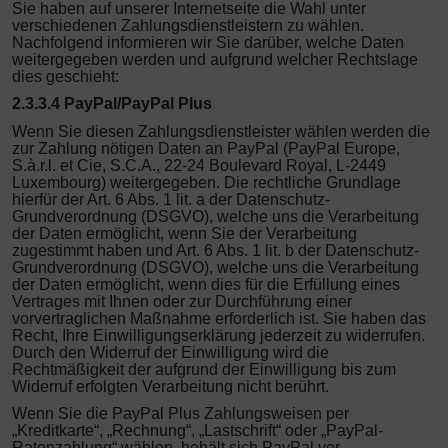
Sie haben auf unserer Internetseite die Wahl unter
verschiedenen Zahlungsdienstleistern zu wählen.
Nachfolgend informieren wir Sie darüber, welche Daten
weitergegeben werden und aufgrund welcher Rechtslage
dies geschieht:
2.3.3.4
PayPal/PayPal Plus
Wenn Sie diesen Zahlungsdienstleister wählen werden die
zur Zahlung nötigen Daten an PayPal (PayPal Europe,
S.à.r.l. et Cie, S.C.A., 22-24 Boulevard Royal, L-2449
Luxembourg) weitergegeben. Die rechtliche Grundlage
hierfür der Art. 6 Abs. 1 lit. a der Datenschutz-
Grundverordnung (DSGVO), welche uns die Verarbeitung
der Daten ermöglicht, wenn Sie der Verarbeitung
zugestimmt haben und Art. 6 Abs. 1 lit. b der Datenschutz-
Grundverordnung (DSGVO), welche uns die Verarbeitung
der Daten ermöglicht, wenn dies für die Erfüllung eines
Vertrages mit Ihnen oder zur Durchführung einer
vorvertraglichen Maßnahme erforderlich ist.
Sie haben das
Recht, Ihre Einwilligungserklärung jederzeit zu widerrufen.
Durch den Widerruf der Einwilligung wird die
Rechtmäßigkeit der aufgrund der Einwilligung bis zum
Widerruf erfolgten Verarbeitung nicht berührt.
Wenn Sie die PayPal Plus Zahlungsweisen per
„Kreditkarte“, „Rechnung“, „Lastschrift“ oder „PayPal-
Ratenzahlung“ wählen, behält sich PayPal vor,