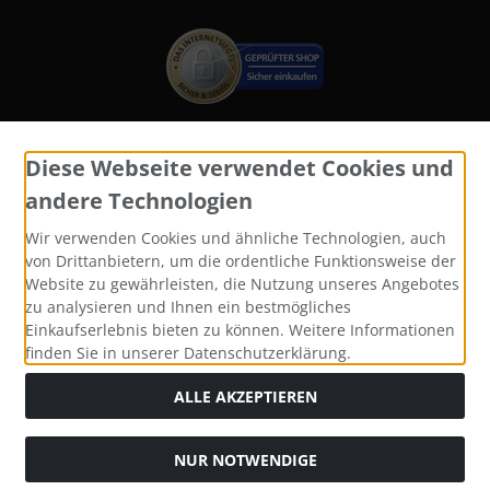
Diese Webseite verwendet Cookies und
Widerrufsformular
andere Technologien
Wir verwenden Cookies und ähnliche Technologien, auch
von Drittanbietern, um die ordentliche Funktionsweise der
Website zu gewährleisten, die Nutzung unseres Angebotes
zu analysieren und Ihnen ein bestmögliches
Einkaufserlebnis bieten zu können. Weitere Informationen
finden Sie in unserer Datenschutzerklärung.
ALLE AKZEPTIEREN
Alle Preise inkl. gesetzl. MwSt. zzgl.
Versandkosten
. Die
durchgestrichenen Preise entsprechen dem bisherigen Preis
bei Katzen und Hundefutter, Yomis Onlineshop.
NUR NOTWENDIGE
Katzen und Hundefutter, Yomis Onlineshop © 2026 |