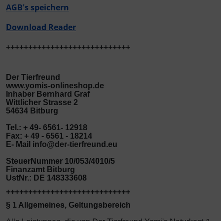
AGB's speichern
Rinti Sensible
Ungezieferschutz am Tier
Download Reader
Rinti Singlefleisch
++++++++++++++++++++++++++++
Der Tierfreund
www.yomis-onlineshop.de
Inhaber Bernhard Graf
Wittlicher Strasse 2
54634 Bitburg
Tel.: + 49- 6561- 12918
Fax: + 49 - 6561 - 18214
E- Mail info@der-tierfreund.eu
SteuerNummer 10/053/4010/5
Finanzamt Bitburg
UstNr.: DE 148333608
++++++++++++++++++++++++++++
§ 1 Allgemeines, Geltungsbereich