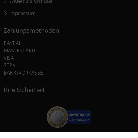
Widerrufsformular
Impressum
Zahlungsmethoden
PAYPAL
MASTERCARD
VISA
SEPA
BANK/VORKASSE
Ihre Sicherheit