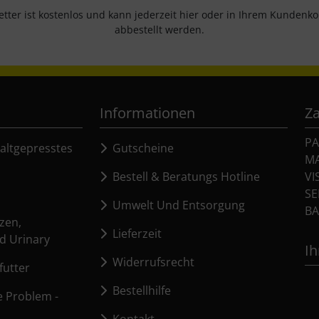
tter ist kostenlos und kann jederzeit hier oder in Ihrem Kundenk
abbestellt werden.
Informationen
Z
PA
altgepresstes
Gutscheine
M
Bestell & Beratungs Hotline
VI
SE
Umwelt Und Entsorgung
BA
zen,
Lieferzeit
d Urinary
Ih
Widerrufsrecht
utter
Bestellhilfe
e Problem -