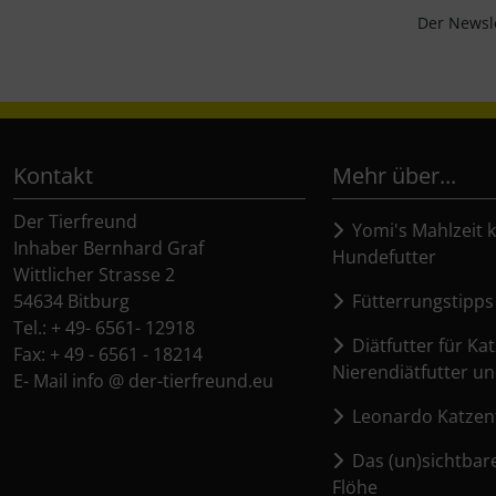
Der Newsle
Kontakt
Mehr über...
Der Tierfreund
Yomi's Mahlzeit k
Inhaber Bernhard Graf
Hundefutter
Wittlicher Strasse 2
54634 Bitburg
Fütterrungstipps
Tel.: + 49- 6561- 12918
Diätfutter für Kat
Fax: + 49 - 6561 - 18214
Nierendiätfutter un
E- Mail info @ der-tierfreund.eu
Leonardo Katzenf
Das (un)sichtbar
Flöhe