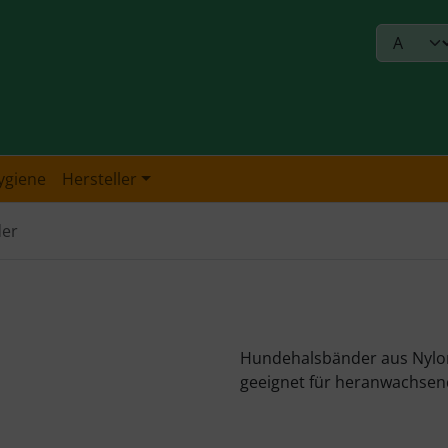
ygiene
Hersteller
er
Hundehalsbänder aus Nylon
geeignet für heranwachse