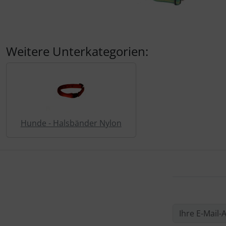
Rinti Sensible
Rinti Singlefleisch
Weitere Unterkategorien:
Hunde - Halsbänder Nylon