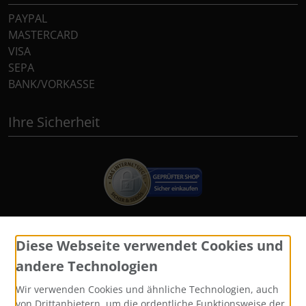
PAYPAL
MASTERCARD
VISA
SEPA
BANK/VORKASSE
Ihre Sicherheit
Diese Webseite verwendet Cookies und
Widerrufsformular
andere Technologien
Wir verwenden Cookies und ähnliche Technologien, auch
von Drittanbietern, um die ordentliche Funktionsweise der