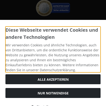
Diese Webseite verwendet Cookies und
Widerrufsformular
andere Technologien
Wir verwenden Cookies und ähnliche Technologien, auch
von Drittanbietern, um die ordentliche Funktionsweise der
Website zu gewährleisten, die Nutzung unseres Angebotes
zu analysieren und Ihnen ein bestmögliches
Einkaufserlebnis bieten zu können. Weitere Informationen
finden Sie in unserer Datenschutzerklärung.
ALLE AKZEPTIEREN
Alle Preise inkl. gesetzl. MwSt. zzgl.
Versandkosten
. Die
durchgestrichenen Preise entsprechen dem bisherigen Preis
bei Katzen und Hundefutter, Yomis Onlineshop.
NUR NOTWENDIGE
Katzen und Hundefutter, Yomis Onlineshop © 2026 |
Template © 2026 by Karl