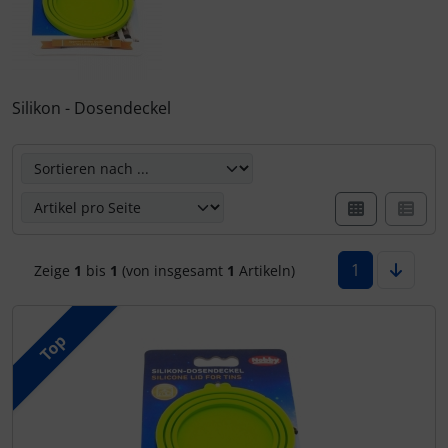
Rinti Sensible
Ungezieferschutz am Tier
Rinti Singlefleisch
Silikon - Dosendeckel
Hier können Sie die nachfolgenden Artikel umsortieren u
1
Zeige
1
bis
1
(von insgesamt
1
Artikeln)
Top