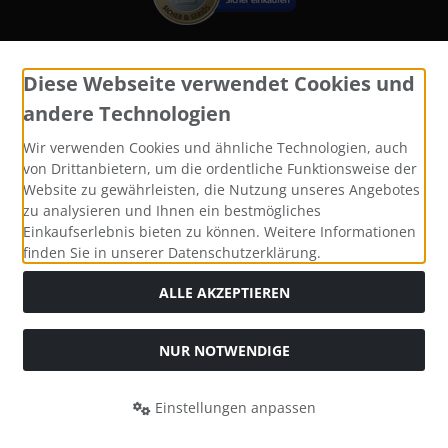
Diese Webseite verwendet Cookies und
Widerrufsformular
andere Technologien
Wir verwenden Cookies und ähnliche Technologien, auch
von Drittanbietern, um die ordentliche Funktionsweise der
Website zu gewährleisten, die Nutzung unseres Angebotes
zu analysieren und Ihnen ein bestmögliches
Einkaufserlebnis bieten zu können. Weitere Informationen
finden Sie in unserer Datenschutzerklärung.
ALLE AKZEPTIEREN
Alle Preise inkl. gesetzl. MwSt. zzgl.
Versandkosten
. Die
durchgestrichenen Preise entsprechen dem bisherigen Preis
bei Katzen und Hundefutter, Yomis Onlineshop.
NUR NOTWENDIGE
Katzen und Hundefutter, Yomis Onlineshop © 2026 |
Template © 2026 by Karl
Einstellungen anpassen
mod
ified eCommerce Shopsoftware © 2009-2026