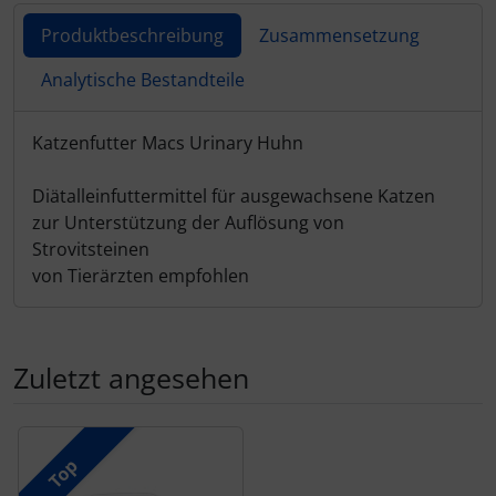
Produktbeschreibung
Zusammensetzung
Analytische Bestandteile
Produktbeschreibung
Katzenfutter Macs Urinary Huhn
Diätalleinfuttermittel für ausgewachsene Katzen
zur Unterstützung der Auflösung von
Strovitsteinen
von Tierärzten empfohlen
Zuletzt angesehen
Es folgt ein Produktslider - navigieren Sie mit der Tab-Tas
Top