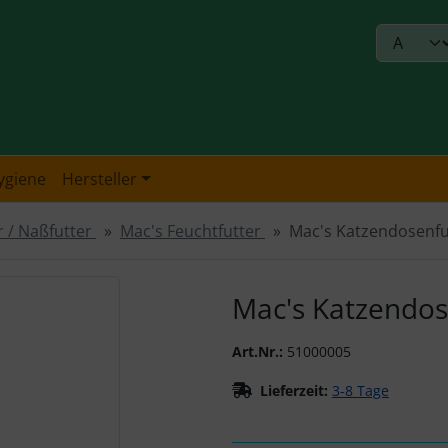
ygiene
Hersteller
 / Naßfutter
Mac's Feuchtfutter
Mac's Katzendosenfu
urück-" und "Vor-Button" nutzen, um zwischen den Bildern zu
Mac's Katzendos
Art.Nr.:
51000005
Lieferzeit:
3-8 Tage