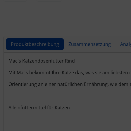
Für eine größere Ansicht klicken Sie auf das Bild!
Produktbeschreibung
Zusammensetzung
Anal
Produktbeschreibung
Mac's Katzendosenfutter Rind
Mit Macs bekommt Ihre Katze das, was sie am liebsten 
Orientierung an einer natürlichen Ernährung, wie dem 
Alleinfuttermittel für Katzen