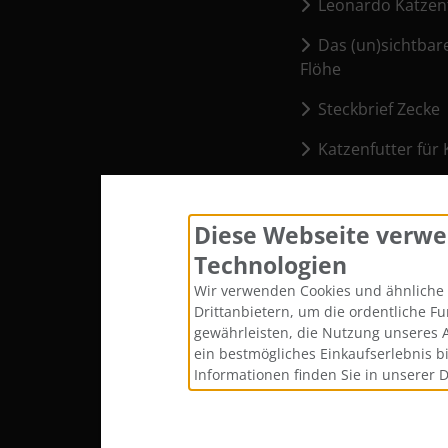
Leonardo Katzenf
Das (un)sichtbar
Flöhe
Steckbrief Zecke
Katzenfutter für 
Cookie Einstellu
Diese Webseite verwe
Technologien
Wir verwenden Cookies und ähnliche 
Drittanbietern, um die ordentliche F
gewährleisten, die Nutzung unseres 
ein bestmögliches Einkaufserlebnis b
Informationen finden Sie in unserer 
Alle Preise inkl. gesetzl. MwSt. zzgl.
Versandkost
Katze