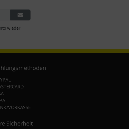
onto wieder
ahlungsmethoden
YPAL
ASTERCARD
SA
PA
NK/VORKASSE
re Sicherheit