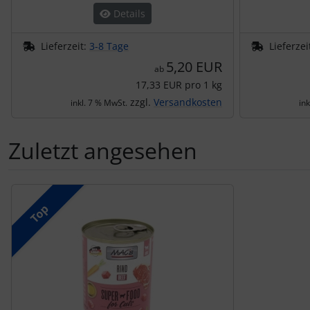
Details
Lieferzeit:
3-8 Tage
Lieferzei
5,20 EUR
ab
17,33 EUR pro 1 kg
zzgl.
Versandkosten
inkl. 7 % MwSt.
in
Zuletzt angesehen
Es folgt ein Produktslider - navigieren Sie mit der Tab-Tas
Top