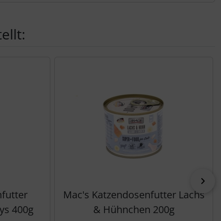
llt:
vor
futter
Mac's Katzendosenfutter Lachs
ys 400g
& Hühnchen 200g