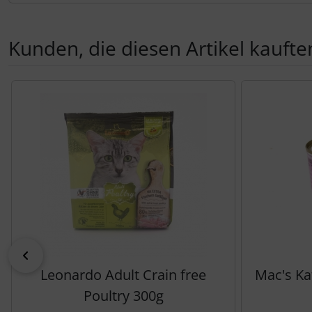
Kunden, die diesen Artikel kauften
Es folgt ein Produktslider - navigieren Sie mit der Tab-Tas
zurück
Leonardo Adult Crain free
Mac's Ka
Poultry 300g