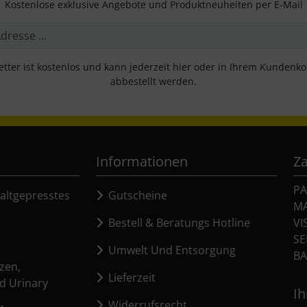
Kostenlose exklusive Angebote und Produktneuheiten per E-Mail
tter ist kostenlos und kann jederzeit hier oder in Ihrem Kundenk
abbestellt werden.
Informationen
Z
PA
altgepresstes
Gutscheine
M
Bestell & Beratungs Hotline
VI
SE
Umwelt Und Entsorgung
BA
zen,
Lieferzeit
d Urinary
Ih
Widerrufsrecht