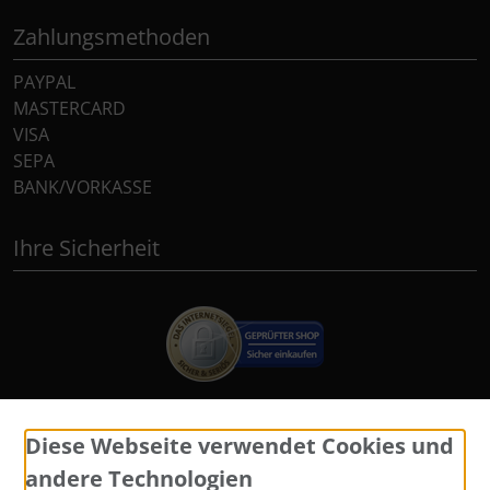
Zahlungsmethoden
PAYPAL
MASTERCARD
VISA
SEPA
BANK/VORKASSE
Ihre Sicherheit
Diese Webseite verwendet Cookies und
Widerrufsformular
andere Technologien