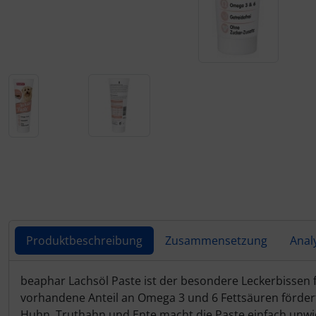
Rinti Sensible
Rinti Singlefleisch
Für eine größere Ansicht klicken Sie auf das Bild!
Produktbeschreibung
Zusammensetzung
Anal
Produktbeschreibung
beaphar Lachsöl Paste ist der besondere Leckerbissen 
vorhandene Anteil an Omega 3 und 6 Fettsäuren fördert
Huhn, Truthahn und Ente macht die Paste einfach unwid