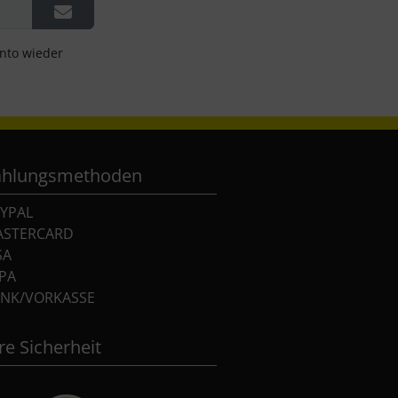
onto wieder
ahlungsmethoden
YPAL
ASTERCARD
SA
PA
NK/VORKASSE
re Sicherheit