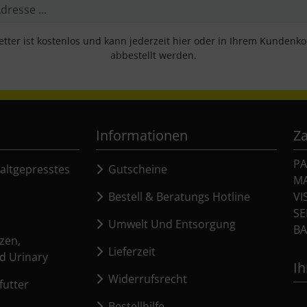
tter ist kostenlos und kann jederzeit hier oder in Ihrem Kundenk
abbestellt werden.
Informationen
Z
PA
altgepresstes
Gutscheine
M
Bestell & Beratungs Hotline
VI
SE
Umwelt Und Entsorgung
BA
zen,
Lieferzeit
d Urinary
Ih
Widerrufsrecht
utter
Bestellhilfe