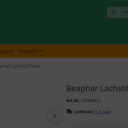
ygiene
Hersteller
phar Lachsöl Paste
urück-" und "Vor-Button" nutzen, um zwischen den Bildern zu
Beaphar Lachsöl
Art.Nr.:
40000014
Lieferzeit:
3-8 Tage
vor