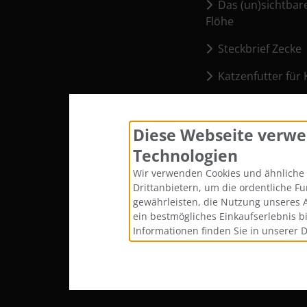
Das (un)sichtbar
Flöhe
Steckbrief Zecke
Katzenfutter für 
Cookie Einstellu
Diese Webseite verwe
Technologien
Wir verwenden Cookies und ähnliche 
Drittanbietern, um die ordentliche F
gewährleisten, die Nutzung unseres 
ein bestmögliches Einkaufserlebnis b
Informationen finden Sie in unserer 
Alle Preise inkl. gesetzl. MwSt. zzgl.
Versandkost
Katze