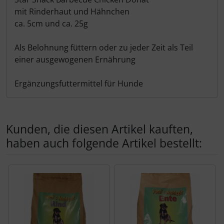
Produktbeschreibung
mit Rinderhaut und Hähnchen
ca. 5cm und ca. 25g
Als Belohnung füttern oder zu jeder Zeit als Teil
einer ausgewogenen Ernährung
Ergänzungsfuttermittel für Hunde
Kunden, die diesen Artikel kauften,
haben auch folgende Artikel bestellt:
Es folgt ein Produktslider - navigieren Sie mit der Tab-Tas