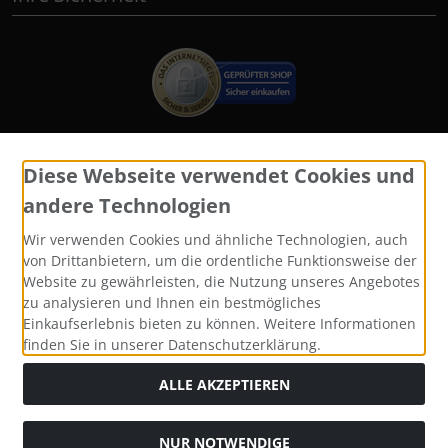
Diese Webseite verwendet Cookies und
Widerrufsformular
andere Technologien
Wir verwenden Cookies und ähnliche Technologien, auch
von Drittanbietern, um die ordentliche Funktionsweise der
Website zu gewährleisten, die Nutzung unseres Angebotes
zu analysieren und Ihnen ein bestmögliches
Einkaufserlebnis bieten zu können. Weitere Informationen
finden Sie in unserer Datenschutzerklärung.
ALLE AKZEPTIEREN
Alle Preise inkl. gesetzl. MwSt. zzgl.
Versandkosten
. Die
durchgestrichenen Preise entsprechen dem bisherigen Preis
bei Katzen und Hundefutter, Yomis Onlineshop.
NUR NOTWENDIGE